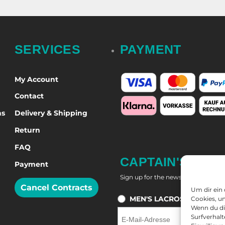
SERVICES
PAYMENT
My Account
Contact
ns
Delivery & Shipping
Return
FAQ
CAPTAIN'S NEW
Payment
Sign up for the newsletter and get
Cancel Contracts
Um dir ein
MEN'S LACROSSE
W
Cookies, u
Wenn du di
Surfverhalt