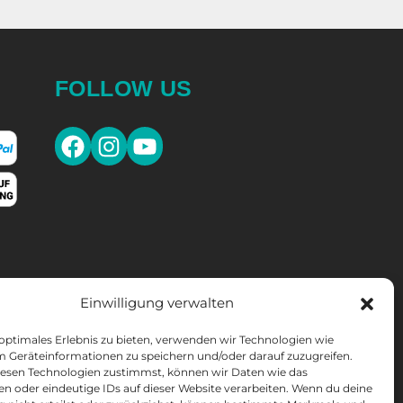
FOLLOW US
SLETTER
Einwilligung verwalten
10% discount
* on your next purchase.
 optimales Erlebnis zu bieten, verwenden wir Technologien wie
OMEN'S LACROSSE
m Geräteinformationen zu speichern und/oder darauf zuzugreifen.
esen Technologien zustimmst, können wir Daten wie das
en oder eindeutige IDs auf dieser Website verarbeiten. Wenn du deine