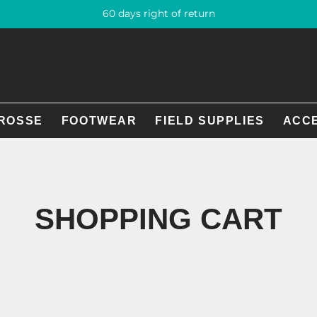
60 days right of return
ROSSE
FOOTWEAR
FIELD SUPPLIES
ACC
SHOPPING CART