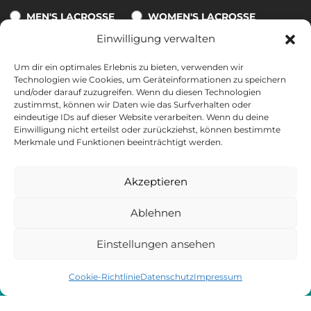
MEN'S LACROSSE
WOMEN'S LACROSSE
Einwilligung verwalten
Um dir ein optimales Erlebnis zu bieten, verwenden wir
Technologien wie Cookies, um Geräteinformationen zu speichern
Eine Abmeldung ist jederzeit möglich. Alle Informationen zur
und/oder darauf zuzugreifen. Wenn du diesen Technologien
Datenverarbeitung, zum Tracking und zu deinem Widerrufsrecht
zustimmst, können wir Daten wie das Surfverhalten oder
findest du in unserer
Datenschutzerklärung
.
eindeutige IDs auf dieser Website verarbeiten. Wenn du deine
Einwilligung nicht erteilst oder zurückziehst, können bestimmte
*10 % auf nicht reduzierte Produkte und nicht kombinierbar mit
Merkmale und Funktionen beeinträchtigt werden.
anderen Gutscheinen. Ausgeschlossen sind Tore, Bälle und
Geschenkkarten. Gültig ab einem Warenkorbwert von 50 €. Nur
Akzeptieren
einmalig und zwei Wochen nach Erhalt der E-Mail gültig.
Ablehnen
Einstellungen ansehen
Cookie-Richtlinie
Datenschutz
Impressum
©
2026 - Der Inhalt dieser Website ist urheberrechtlich
geschützt und das Eigentum der GE Sport-Trade GmbH.