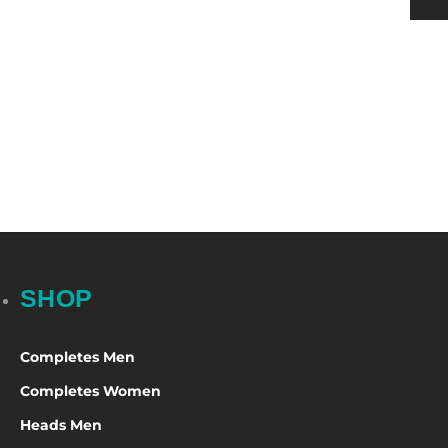
h
 Pads Men
ection
nging
rts Women
s & Supporters
h
& Shin Protectors
SHOP
Completes Men
Completes Women
Heads Men