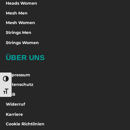
Heads Women
Mesh Men
Mesh Women
Strings Men
Strings Women
ÜBER UNS
Impressum
Umschalten auf hohe Kontraste
Datenschutz
Schrift vergrößern
AGB
Widerruf
Karriere
Cookie Richtlinien