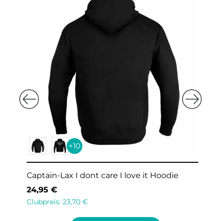
+10
Captain-Lax I dont need you I have lax Men
Hoodie
24,95
€
Clubpreis:
23,70
€