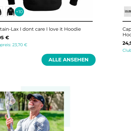
+10
Captain-Lax I dont need you I have lax Men
Hoodie
24,95
€
Clubpreis:
23,70
€
ALLE ANSEHEN