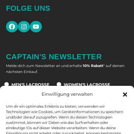
FOLGE UNS
CAPTAIN'S NEWSLETTER
Melde dich zum Newsletter an und erhalte
10% Rabatt
* auf deinen
nächsten Einkauf.
MEN'S LACROSSE
WOMEN'S LACROSSE
Einwilligung verwalten
Um dir ein optimales Erlebnis zu bieten, verwenden wir
Technologien wie Cookies, um Geräteinformationen zu speichern
Eine Abmeldung ist jederzeit möglich. Alle Informationen zur
und/oder darauf zuzugreifen. Wenn du diesen Technologien
Datenverarbeitung, zum Tracking und zu deinem Widerrufsrecht
zustimmst, können wir Daten wie das Surfverhalten oder
findest du in unserer
Datenschutzerklärung
.
eindeutige IDs auf dieser Website verarbeiten. Wenn du deine
Einwilligung nicht erteilst oder zurückziehst, können bestimmte