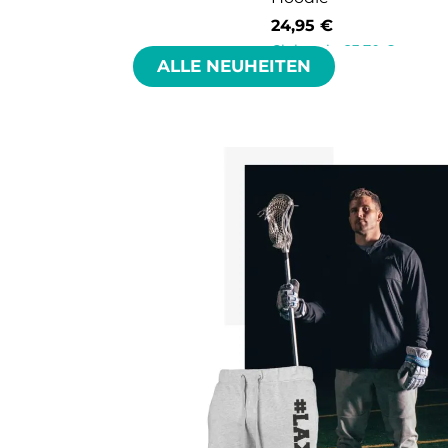
24,95
€
Clubpreis:
23,70
€
ALLE NEUHEITEN