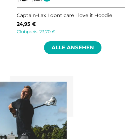
Captain-Lax I dont need you I have lax Men
Hoodie
24,95
€
Clubpreis:
23,70
€
ALLE ANSEHEN