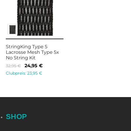
StringKing Type 5
Lacrosse Mesh Type 5x
No String Kit
Ursprünglicher
Aktueller
24,95
€
32,95
€
Preis war:
Preis ist:
Clubpreis:
23,95
€
32,95 €
24,95 €.
SHOP