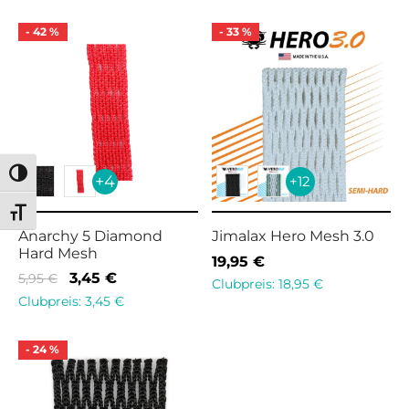
-
42
%
-
33
%
Umschalten auf hohe Kontraste
+4
+12
Schrift vergrößern
Anarchy 5 Diamond
Jimalax Hero Mesh 3.0
Hard Mesh
19,95
€
Ursprünglicher
Aktueller
3,45
€
5,95
€
Clubpreis:
18,95
€
Preis war:
Preis ist:
Clubpreis:
3,45
€
5,95 €
3,45 €.
-
24
%