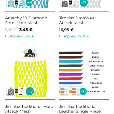
+8
+17
Anarchy 10 Diamond
Jimalax JimaWAX!
Semi Hard Mesh
Attack Mesh
Ursprünglicher
Aktueller
3,45
€
5,95
€
16,95
€
Preis war:
Preis ist:
Clubpreis:
3,45
€
Clubpreis:
15,95
€
5,95 €
3,45 €.
+6
+17
Jimalax Traditional Hard
Jimalax Traditional
Attack Mesh
Leather Single Piece