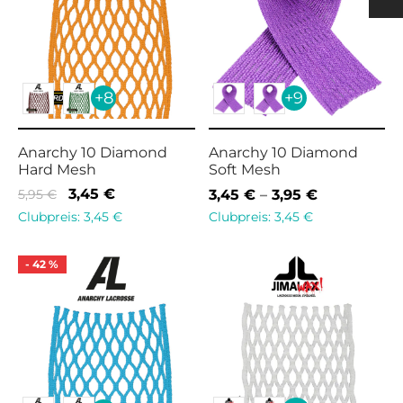
h
 Pads Men
ection
nging
rts Women
s & Supporters
h
+8
+9
& Shin Protectors
Anarchy 10 Diamond
Anarchy 10 Diamond
Hard Mesh
Soft Mesh
Ursprünglicher
Aktueller
Preisspann
3,45
€
5,95
€
3,45
€
–
3,95
€
Preis war:
Preis ist:
3,45 € bis
Clubpreis:
3,45
€
Clubpreis:
3,45
€
5,95 €
3,45 €.
3,95 €
-
42
%