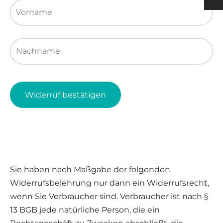
Vorname
E-Mail (wiederholen)
*
h
 Pads Men
ection
nging
rts Women
s & Supporters
h
Nachname
& Shin Protectors
Widerruf bestätigen
Sie haben nach Maßgabe der folgenden
Widerrufsbelehrung nur dann ein Widerrufsrecht,
wenn Sie Verbraucher sind. Verbraucher ist nach §
13 BGB jede natürliche Person, die ein