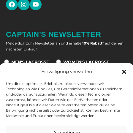
CAPTAIN'S NEWSLETTER
Melde dich zum Newsletter an und erhalte
10% Rabatt
* auf deinen
nächsten Einkauf.
MEN'S LACROSSE
WOMEN'S LACROSSE
Einwilligung verwalten
Um dir ein optimales Erlebnis zu bieten, verwenden wir
Technologien wie Cookies, um Geräteinformationen zu speichern
Eine Abmeldung ist jederzeit möglich. Alle Informationen zur
und/oder darauf zuzugreifen. Wenn du diesen Technologien
Datenverarbeitung, zum Tracking und zu deinem Widerrufsrecht
zustimmst, können wir Daten wie das Surfverhalten oder
findest du in unserer
Datenschutzerklärung
.
eindeutige IDs auf dieser Website verarbeiten. Wenn du deine
Einwilligung nicht erteilst oder zurückziehst, können bestimmte
*10 % auf nicht reduzierte Produkte und nicht kombinierbar mit
Merkmale und Funktionen beeinträchtigt werden.
anderen Gutscheinen. Ausgeschlossen sind Tore, Bälle und
Geschenkkarten. Gültig ab einem Warenkorbwert von 50 €. Nur
Akzeptieren