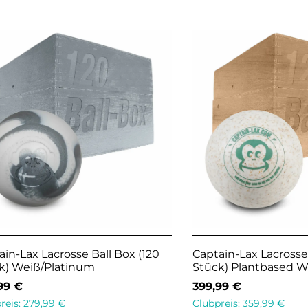
-
14
%
old
Captain-Lax Lacrosse Ball
Korkbee K
Weiß/Platinum
Kork Phys
2
34,95
€
2,99
€
Clubpreis:
2
Clubpreis:
2,49
€