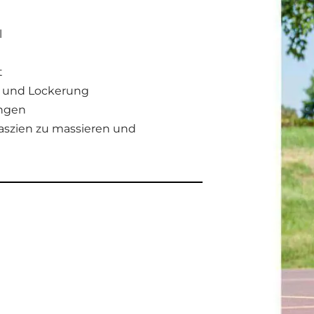
l
t
g und Lockerung
ungen
aszien zu massieren und