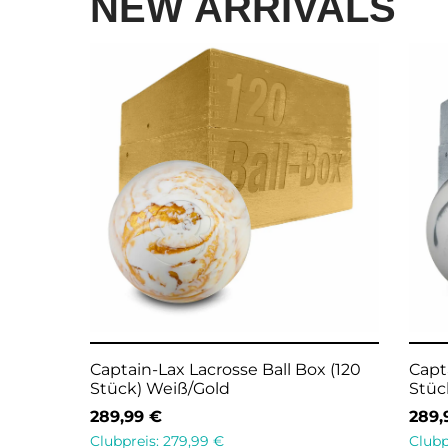
NEW ARRIVALS
sse Ball Box (120
Captain-Lax Lacrosse Ball Weiß/G
d White
2,99
€
Clubpreis:
2,49
€