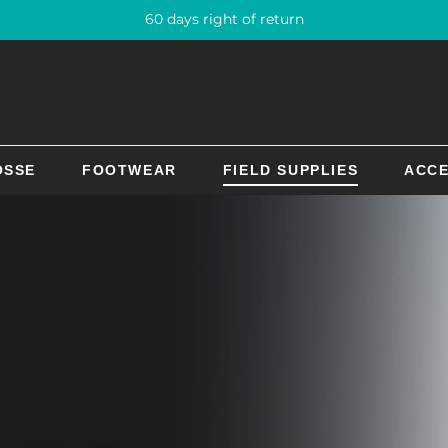
60 days right of return
OSSE
FOOTWEAR
FIELD SUPPLIES
ACCE