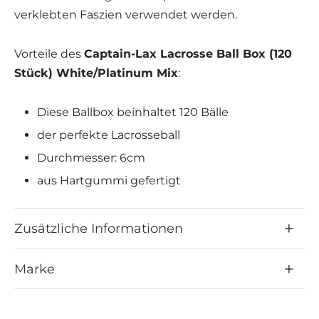
verklebten Faszien verwendet werden.
Vorteile des
Captain-Lax Lacrosse Ball Box (120
Stück)
White/Platinum Mix
:
Diese Ballbox beinhaltet 120 Bälle
der perfekte Lacrosseball
Durchmesser: 6cm
aus Hartgummi gefertigt
Ideal für die Behandlung und Lockerung
hartnäckiger Verspannungen
Zusätzliche Informationen
Eigenmassage, um die Faszien zu massieren
und Verklebungen zu lösen
Marke
Ballbox wird in einem Karton geliefert