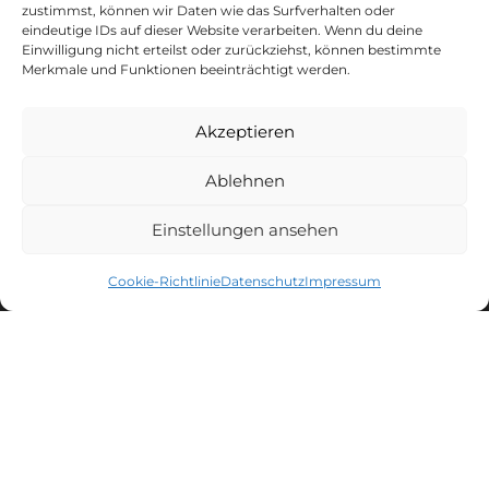
zustimmst, können wir Daten wie das Surfverhalten oder
eindeutige IDs auf dieser Website verarbeiten. Wenn du deine
Einwilligung nicht erteilst oder zurückziehst, können bestimmte
Merkmale und Funktionen beeinträchtigt werden.
Akzeptieren
CAPTAIN'S NEWSLETTER
Ablehnen
Melde dich zum Newsletter an und erhalte
10% Rabatt
* auf deinen
nächsten Einkauf.
Einstellungen ansehen
MEN'S LACROSSE
WOMEN'S LACROSSE
Cookie-Richtlinie
Datenschutz
Impressum
Eine Abmeldung ist jederzeit möglich. Alle Informationen zur
Datenverarbeitung, zum Tracking und zu deinem Widerrufsrecht
findest du in unserer
Datenschutzerklärung
.
*10 % auf nicht reduzierte Produkte und nicht kombinierbar mit
anderen Gutscheinen. Ausgeschlossen sind Tore, Bälle und