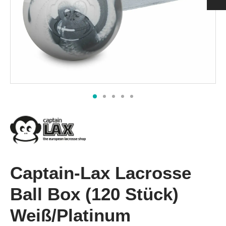
h
 Pads Men
ection
nging
rts Women
s & Supporters
h
& Shin Protectors
Captain-Lax Lacrosse
Ball Box (120 Stück)
Weiß/Platinum