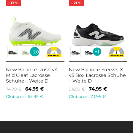
-
13
%
-
21
%
+1
+20
New Balance Rush v4
New Balance FreezeLX
Mid Cleat Lacrosse
v5 Box Lacrosse Schuhe
Schuhe – Weite D
– Weite D
Ursprünglicher
Aktueller
Ursprünglicher
Aktueller
64,95
€
74,95
€
74,99
€
94,99
€
Preis war:
Preis ist:
Preis war:
Preis ist:
Clubpreis:
63,95
€
Clubpreis:
73,95
€
74,99 €
64,95 €.
94,99 €
74,95 €.