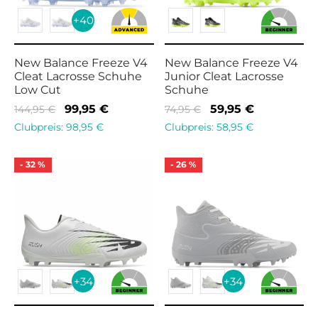
+40
New Balance Freeze V4
New Balance Freeze V4
Cleat Lacrosse Schuhe
Junior Cleat Lacrosse
Low Cut
Schuhe
Ursprünglicher
Aktueller
Ursprünglicher
Aktueller
99,95
€
59,95
€
144,95
€
74,95
€
Preis war:
Preis ist:
Preis war:
Preis ist:
Clubpreis:
98,95
€
Clubpreis:
58,95
€
144,95 €
99,95 €.
74,95 €
59,95 €.
-
32
%
-
26
%
+34
+34