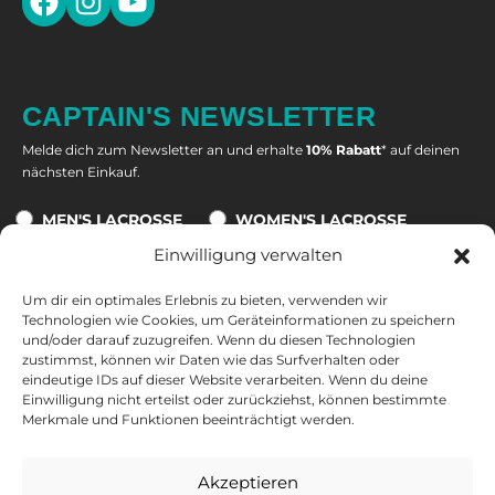
CAPTAIN'S NEWSLETTER
Melde dich zum Newsletter an und erhalte
10% Rabatt
* auf deinen
nächsten Einkauf.
MEN'S LACROSSE
WOMEN'S LACROSSE
Einwilligung verwalten
Um dir ein optimales Erlebnis zu bieten, verwenden wir
Technologien wie Cookies, um Geräteinformationen zu speichern
Eine Abmeldung ist jederzeit möglich. Alle Informationen zur
und/oder darauf zuzugreifen. Wenn du diesen Technologien
Datenverarbeitung, zum Tracking und zu deinem Widerrufsrecht
zustimmst, können wir Daten wie das Surfverhalten oder
findest du in unserer
Datenschutzerklärung
.
eindeutige IDs auf dieser Website verarbeiten. Wenn du deine
Einwilligung nicht erteilst oder zurückziehst, können bestimmte
*10 % auf nicht reduzierte Produkte und nicht kombinierbar mit
Merkmale und Funktionen beeinträchtigt werden.
anderen Gutscheinen. Ausgeschlossen sind Tore, Bälle und
Geschenkkarten. Gültig ab einem Warenkorbwert von 50 €. Nur
Akzeptieren
einmalig und zwei Wochen nach Erhalt der E-Mail gültig.