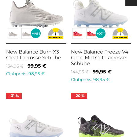
h
 Pads Men
ection
nging
rts Women
s & Supporters
h
+60
+82
& Shin Protectors
New Balance Burn X3
New Balance Freeze V4
Cleat Lacrosse Schuhe
Cleat Mid Cut Lacrosse
Schuhe
Ursprünglicher
Aktueller
99,95
€
134,95
€
Ursprünglicher
Aktueller
99,95
€
144,95
€
Preis war:
Preis ist:
Clubpreis:
98,95
€
Preis war:
Preis ist:
Clubpreis:
98,95
€
134,95 €
99,95 €.
144,95 €
99,95 €.
-
31
%
-
20
%