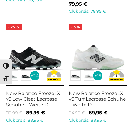
79,95
€
Clubpreis:
78,95
€
-
25
%
-
5
%
Umschalten auf hohe Kontraste
+24
+15
Schrift vergrößern
New Balance FreezeLX
New Balance FreezeLX
v5 Low Cleat Lacrosse
v5 Turf Lacrosse Schuhe
Schuhe – Weite D
– Weite D
Ursprünglicher
Aktueller
Ursprünglicher
Aktueller
89,95
€
89,95
€
119,99
€
94,99
€
Preis war:
Preis ist:
Preis war:
Preis ist:
Clubpreis:
88,95
€
Clubpreis:
88,95
€
119,99 €
89,95 €.
94,99 €
89,95 €.