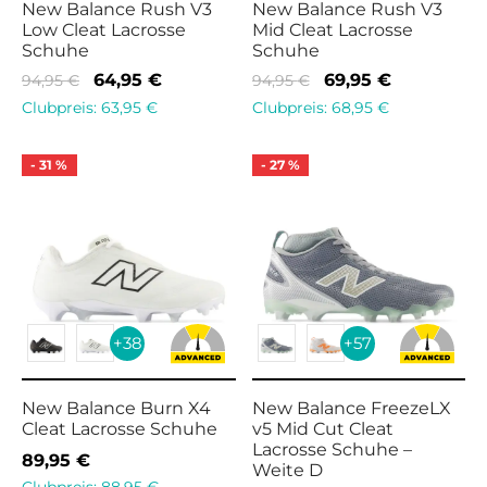
New Balance Rush V3
New Balance Rush V3
Low Cleat Lacrosse
Mid Cleat Lacrosse
Schuhe
Schuhe
Ursprünglicher
Aktueller
Ursprünglicher
Aktueller
64,95
€
69,95
€
94,95
€
94,95
€
Preis war:
Preis ist:
Preis war:
Preis ist:
Clubpreis:
63,95
€
Clubpreis:
68,95
€
94,95 €
64,95 €.
94,95 €
69,95 €.
-
31
%
-
27
%
+38
+57
New Balance Burn X4
New Balance FreezeLX
Cleat Lacrosse Schuhe
v5 Mid Cut Cleat
Lacrosse Schuhe –
89,95
€
Weite D
Clubpreis:
88,95
€