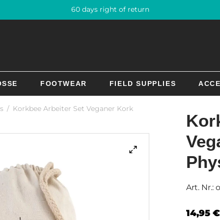
60 days right of return
OSSE
FOOTWEAR
FIELD SUPPLIES
ACCE
ls
/
Korkbee Arbeiter Set Veganer Kork
Kork
Veg
Phy
Art. Nr.:
14,95
€