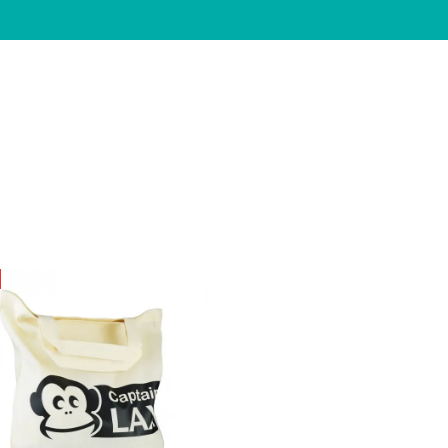
Firmeng
regiona