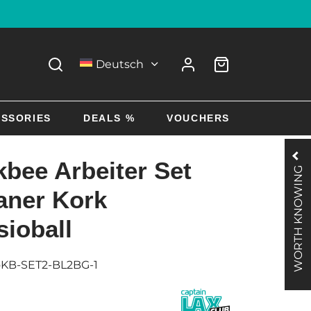
Deutsch
SSORIES
DEALS %
VOUCHERS
bee Arbeiter Set
WORTH KNOWING
aner Kork
sioball
oKB-SET2-BL2BG-1