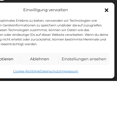
Einwilligung verwalten
 optimales Erlebnis zu bieten, verwenden wir Technologien wie
SLETTER
m Geräteinformationen zu speichern und/oder darauf zuzugreifen.
esen Technologien zustimmst, können wir Daten wie das
 erhalte
10% Rabatt
* auf deinen nächsten Einkauf.
en oder eindeutige IDs auf dieser Website verarbeiten. Wenn du deine
ng nicht erteilst oder zurückziehst, können bestimmte Merkmale und
OMEN'S LACROSSE
 beeinträchtigt werden.
ptieren
Ablehnen
Einstellungen ansehen
ich. Alle Informationen zur Datenverarbeitung, zum
Cookie-Richtlinie
Datenschutz
Impressum
echt findest du in unserer
Datenschutzerklärung
.
te und nicht kombinierbar mit anderen Gutscheinen.
und Geschenkkarten. Gültig ab einem Warenkorbwert
chen nach Erhalt der E-Mail gültig.