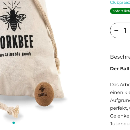
Clubpreis
sofort lie
Beschr
Der Ball
Das Arbe
einen kl
Aufgrund
perfekt
Gelenke
Jutebeut