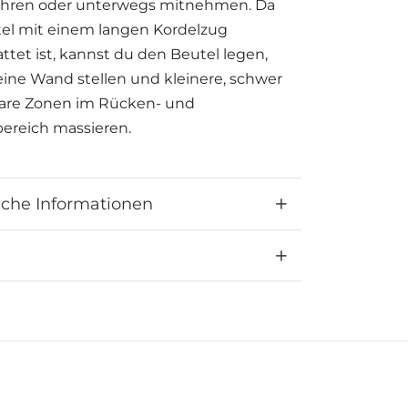
hren oder unterwegs mitnehmen. Da
el mit einem langen Kordelzug
ttet ist, kannst du den Beutel legen,
eine Wand stellen und kleinere, schwer
bare Zonen im Rücken- und
ereich massieren.
 von Kork
iche Informationen
haltig und umweltfreundlich
serabweisend und schmutzabweisend
geleicht und atmungsaktiv
rlicher, veganer Rohstoff
t Of The Movement!