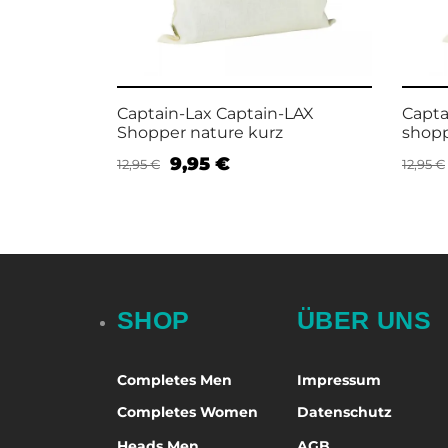
Captain-Lax Captain-LAX
Capta
Shopper nature kurz
shopp
9,95
€
12,95
€
12,95
€
In den Warenkorb
In de
SHOP
ÜBER UNS
Completes Men
Impressum
Completes Women
Datenschutz
Heads Men
AGB