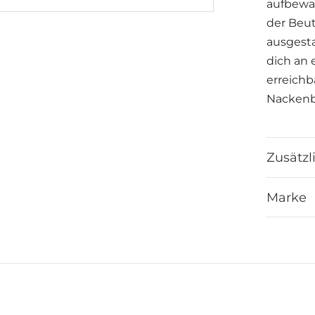
aufbewa
der Beut
ausgesta
dich an 
erreich
Nackenb
Vorteile
Zusätzl
Nach
Marke
Was
Pfle
Natü
Bee Par