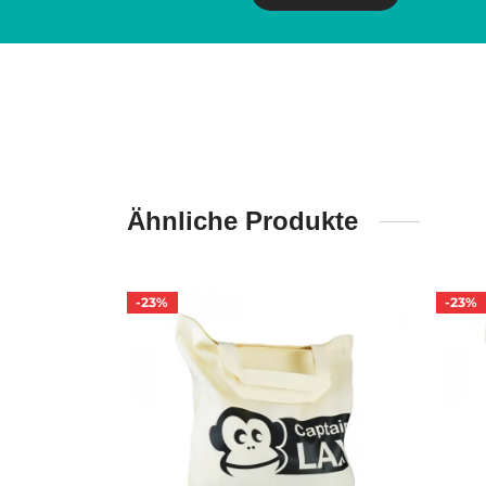
Ähnliche Produkte
-
23
%
-
23
%