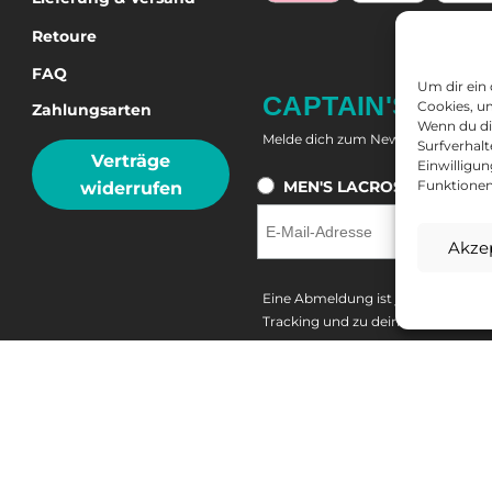
Retoure
FAQ
Um dir ein
CAPTAIN'S NEW
Cookies, u
Zahlungsarten
Wenn du di
Melde dich zum Newsletter an und
Surfverhalt
Verträge
Einwilligu
MEN'S LACROSSE
W
Funktionen
widerrufen
Akze
Eine Abmeldung ist jederzeit mögl
Tracking und zu deinem Widerrufsr
*10 % auf nicht reduzierte Produk
Ausgeschlossen sind Tore, Bälle 
von 50 €. Nur einmalig und zwei Wo