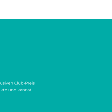
Wir sind
Aufgabe
helfen. 
effektiv
Gelenkp
ihre vie
die kost
und idea
myofaszi
wir uns,
Umweltb
den bed
usiven Club-Preis
geben. 
nkte und kannst
beherber
werden 
und bek
werden 