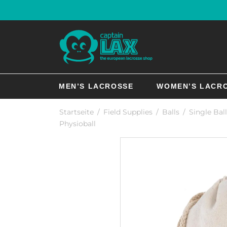
MEN’S LACROSSE
WOMEN’S LACR
Startseite
/
Field Supplies
/
Balls
/
Single Bal
Physioball