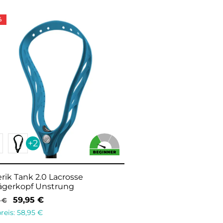
%
+2
rik Tank 2.0 Lacrosse
ägerkopf Unstrung
59,95
€
5
€
reis:
58,95
€