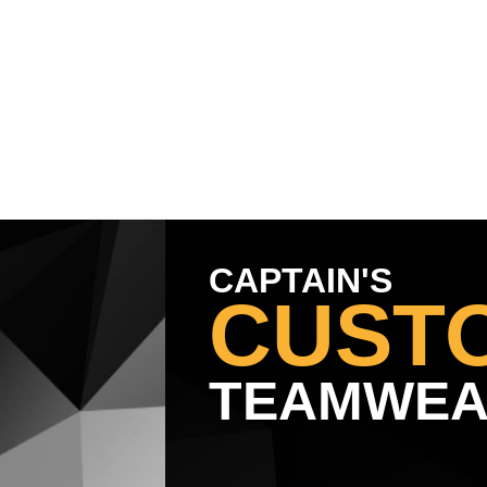
ührung wählen
CAPTAIN'S
CUST
TEAMWE