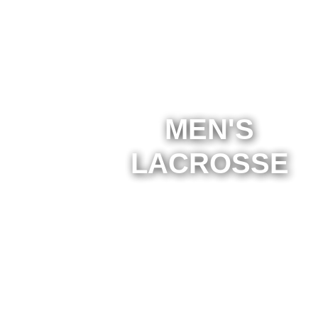
MEN'S
LACROSSE