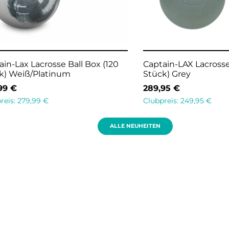
ain-Lax Lacrosse Ball Box (120
Captain-LAX Lacrosse
k) Weiß/Platinum
Stück) Grey
,99
€
289,95
€
reis:
279,99
€
Clubpreis:
249,95
€
en Warenkorb
In den Warenkorb
ALLE NEUHEITEN