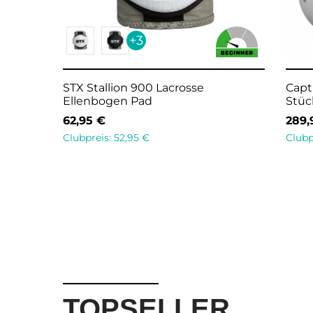
+3
STX Stallion 900 Lacrosse
Capt
Ellenbogen Pad
Stüc
62,95
€
289
Clubpreis:
52,95
€
Clubp
Ausführung wählen
In d
TOPSELLER