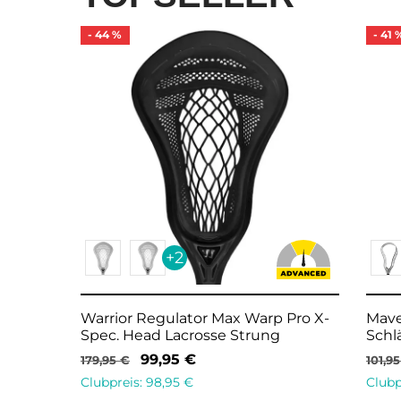
-
44
%
-
41
+2
Warrior Regulator Max Warp Pro X-
Mave
Spec. Head Lacrosse Strung
Schl
99,95
€
179,95
€
101,9
Clubpreis:
98,95
€
Clubp