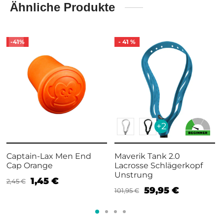
Ähnliche Produkte
-
41
%
-
41
%
+2
Captain-Lax Men End
Maverik Tank 2.0
Cap Orange
Lacrosse Schlägerkopf
Unstrung
1,45
€
2,45
€
59,95
€
101,95
€