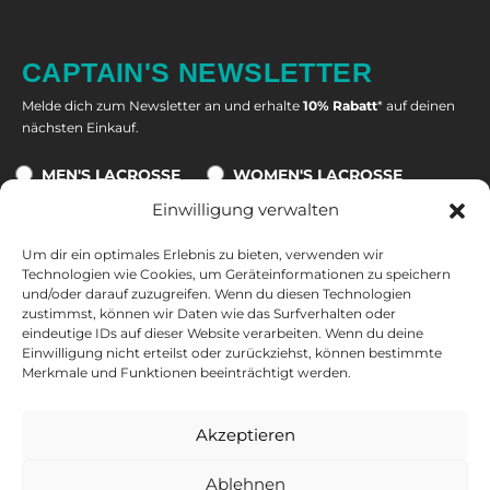
CAPTAIN'S NEWSLETTER
Melde dich zum Newsletter an und erhalte
10% Rabatt
* auf deinen
nächsten Einkauf.
MEN'S LACROSSE
WOMEN'S LACROSSE
Einwilligung verwalten
Um dir ein optimales Erlebnis zu bieten, verwenden wir
Technologien wie Cookies, um Geräteinformationen zu speichern
Eine Abmeldung ist jederzeit möglich. Alle Informationen zur
und/oder darauf zuzugreifen. Wenn du diesen Technologien
Datenverarbeitung, zum Tracking und zu deinem Widerrufsrecht
zustimmst, können wir Daten wie das Surfverhalten oder
findest du in unserer
Datenschutzerklärung
.
eindeutige IDs auf dieser Website verarbeiten. Wenn du deine
Einwilligung nicht erteilst oder zurückziehst, können bestimmte
*10 % auf nicht reduzierte Produkte und nicht kombinierbar mit
Merkmale und Funktionen beeinträchtigt werden.
anderen Gutscheinen. Ausgeschlossen sind Tore, Bälle und
Geschenkkarten. Gültig ab einem Warenkorbwert von 50 €. Nur
Akzeptieren
einmalig und zwei Wochen nach Erhalt der E-Mail gültig.
Ablehnen