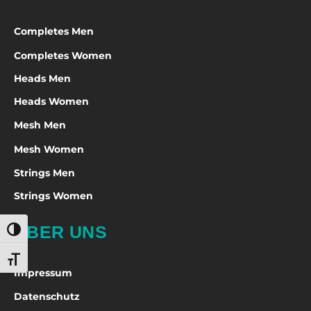
Completes Men
Completes Women
Heads Men
Heads Women
Mesh Men
Mesh Women
Strings Men
Strings Women
ÜBER UNS
Umschalten auf hohe Kontraste
Schrift vergrößern
Impressum
Datenschutz