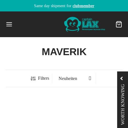
Same day shipment for
clubmember
MAVERIK
Filters
WORTH KNOWING
-
52
%
-
68
%