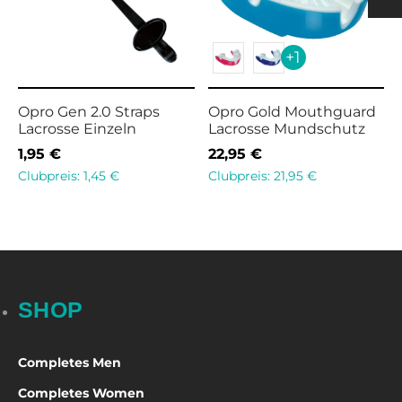
h
 Pads Men
ection
nging
rts Women
+1
s & Supporters
h
Opro Gen 2.0 Straps
Opro Gold Mouthguard
Lacrosse Einzeln
Lacrosse Mundschutz
& Shin Protectors
1,95
€
22,95
€
Clubpreis:
1,45
€
Clubpreis:
21,95
€
SHOP
Completes Men
Completes Women