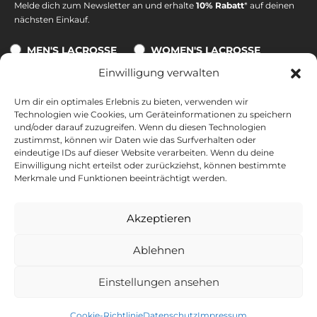
Melde dich zum Newsletter an und erhalte
10% Rabatt
* auf deinen
nächsten Einkauf.
MEN'S LACROSSE
WOMEN'S LACROSSE
Einwilligung verwalten
Um dir ein optimales Erlebnis zu bieten, verwenden wir
Technologien wie Cookies, um Geräteinformationen zu speichern
Eine Abmeldung ist jederzeit möglich. Alle Informationen zur
und/oder darauf zuzugreifen. Wenn du diesen Technologien
Datenverarbeitung, zum Tracking und zu deinem Widerrufsrecht
zustimmst, können wir Daten wie das Surfverhalten oder
findest du in unserer
Datenschutzerklärung
.
eindeutige IDs auf dieser Website verarbeiten. Wenn du deine
Einwilligung nicht erteilst oder zurückziehst, können bestimmte
*10 % auf nicht reduzierte Produkte und nicht kombinierbar mit
Merkmale und Funktionen beeinträchtigt werden.
anderen Gutscheinen. Ausgeschlossen sind Tore, Bälle und
Geschenkkarten. Gültig ab einem Warenkorbwert von 50 €. Nur
Akzeptieren
einmalig und zwei Wochen nach Erhalt der E-Mail gültig.
Ablehnen
Einstellungen ansehen
Cookie-Richtlinie
Datenschutz
Impressum