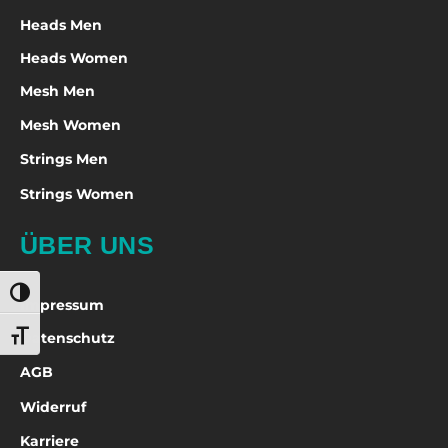
Heads Men
Heads Women
Mesh Men
Mesh Women
Strings Men
Strings Women
ÜBER UNS
Umschalten auf hohe Kontraste
Impressum
Schrift vergrößern
Datenschutz
AGB
Widerruf
Karriere