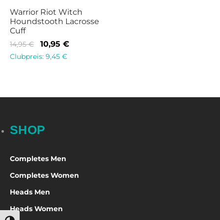
Warrior Riot Witch
Houndstooth Lacrosse
Cuff
10,95
€
14,95
€
Clubpreis:
9,45
€
SHOP
Completes Men
Completes Women
Heads Men
Heads Women